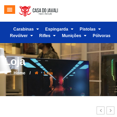
Carabinas
Espingarda
Pistolas
Revólver
Rifles
Munições
Pólvoras
Loja
Home
/
Loja