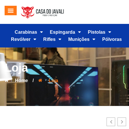
Carabinas
Espingarda
Pistolas
Revólver
Rifles
Munições
Pólvoras
Loja
Home
/
Loja