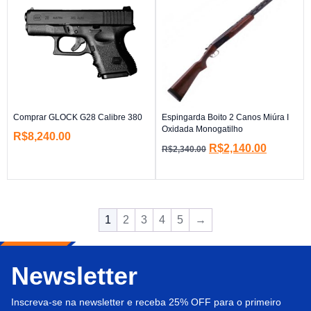
Comprar GLOCK G28 Calibre 380
Espingarda Boito 2 Canos Miúra I
Oxidada Monogatilho
R$
8,240.00
R$
2,140.00
R$
2,340.00
1
2
3
4
5
→
Newsletter
Inscreva-se na newsletter e receba 25% OFF para o primeiro