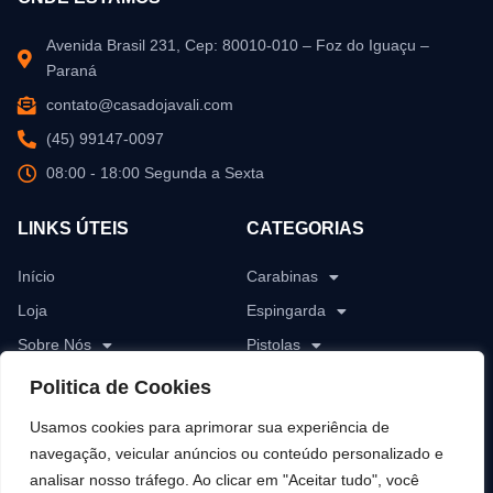
Avenida Brasil 231, Cep: 80010-010 – Foz do Iguaçu –
Paraná
contato@casadojavali.com
(45) 99147-0097
08:00 - 18:00 Segunda a Sexta
LINKS ÚTEIS
CATEGORIAS
Início
Carabinas
Loja
Espingarda
Sobre Nós
Pistolas
Blog
Revólver
Politica de Cookies
Contato
Rifles
Usamos cookies para aprimorar sua experiência de
Munições
navegação, veicular anúncios ou conteúdo personalizado e
analisar nosso tráfego. Ao clicar em "Aceitar tudo", você
Pólvoras