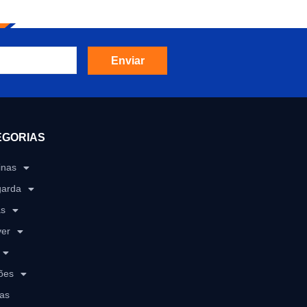
Enviar
EGORIAS
inas
garda
as
ver
ões
as