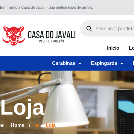
Bem vindo à Casa do Javali - Sua melhor lojas de armas.
Início
Lo
Carabinas
Espingarda
Loja
Home
/
Loja