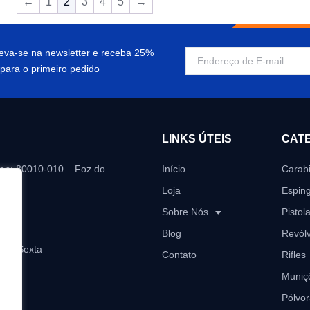
←
1
2
3
4
5
→
reva-se na newsletter e receba 25%
para o primeiro pedido
LINKS ÚTEIS
CAT
Cep: 80010-010 – Foz do
Início
Carab
Loja
Espin
i.com
Sobre Nós
Pistol
Blog
Revól
a a Sexta
Contato
Rifles
Muniç
Pólvor