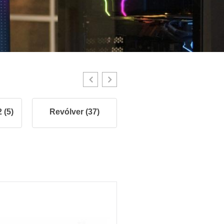
 (5)
Revólver (37)
Pistolas .45 (9)