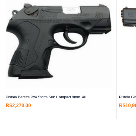
Pistola Beretta Px4 Storm Sub Compact 9mm .40
Pistola G
R$
2,270.00
R$
10,9