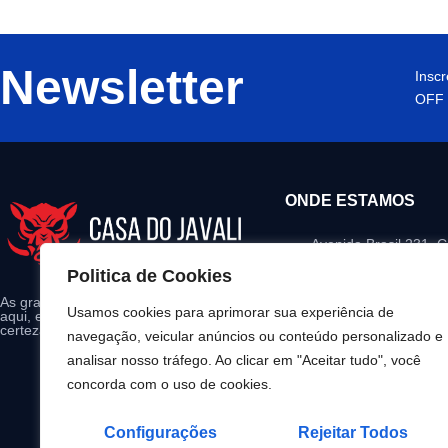
Newsletter
Insc
OFF 
ONDE ESTAMOS
Avenida Brasil 231, 
Iguaçu – Paraná
Politica de Cookies
contato@casadojaval
As grandes marcas do mercado estão
Usamos cookies para aprimorar sua experiência de
aqui, escolha seu produto e tenha
(45) 99147-0097
certeza da qualidade garantida.
navegação, veicular anúncios ou conteúdo personalizado e
analisar nosso tráfego. Ao clicar em "Aceitar tudo", você
08:00 - 18:00 Segund
concorda com o uso de cookies.
Configurações
Rejeitar Todos