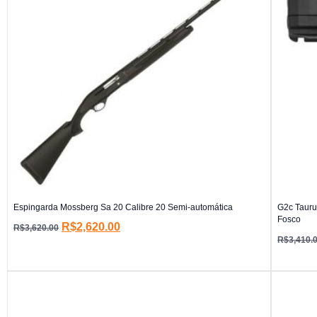
Espingarda Mossberg Sa 20 Calibre 20 Semi-automática
G2c Tauru
Fosco
R$
2,620.00
R$
3,620.00
R$
3,410.