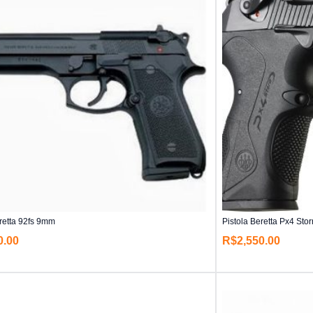
eretta 92fs 9mm
Pistola Beretta Px4 Sto
0.00
R$
2,550.00