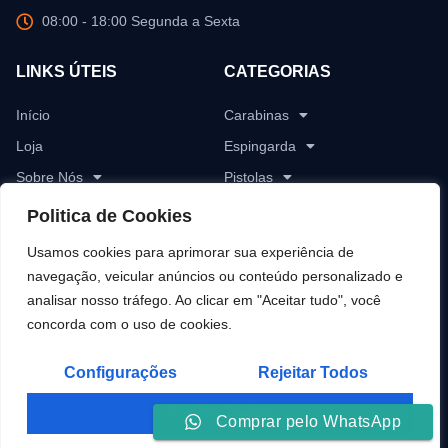
08:00 - 18:00 Segunda a Sexta
LINKS ÚTEIS
CATEGORIAS
Início
Carabinas
Loja
Espingarda
Sobre Nós
Pistolas
Blog
Revólver
Politica de Cookies
Contato
Rifles
Usamos cookies para aprimorar sua experiência de
Munições
navegação, veicular anúncios ou conteúdo personalizado e
analisar nosso tráfego. Ao clicar em "Aceitar tudo", você
Pólvoras
concorda com o uso de cookies.
Configurações
Rejeitar Todos
Copyright © 2014 - 2025 Casa do Javali, All rights reserved.
Aceitar Todos
Comprar pelo WhatsApp