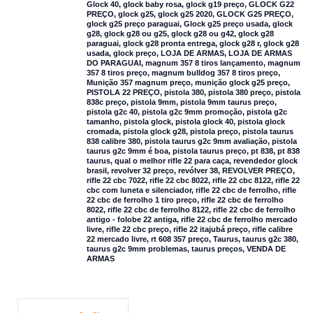
Glock 40
,
glock baby rosa
,
glock g19 preço
,
GLOCK G22
PREÇO
,
glock g25
,
glock g25 2020
,
GLOCK G25 PREÇO
,
glock g25 preço paraguai
,
Glock g25 preço usada
,
glock
g28
,
glock g28 ou g25
,
glock g28 ou g42
,
glock g28
paraguai
,
glock g28 pronta entrega
,
glock g28 r
,
glock g28
usada
,
glock preço
,
LOJA DE ARMAS
,
LOJA DE ARMAS
DO PARAGUAI
,
magnum 357 8 tiros lançamento
,
magnum
357 8 tiros preço
,
magnum bulldog 357 8 tiros preço
,
Munição 357 magnum preço
,
munição glock g25 preço
,
PISTOLA 22 PREÇO
,
pistola 380
,
pistola 380 preço
,
pistola
838c preço
,
pistola 9mm
,
pistola 9mm taurus preço
,
pistola g2c 40
,
pistola g2c 9mm promoção
,
pistola g2c
tamanho
,
pistola glock
,
pistola glock 40
,
pistola glock
cromada
,
pistola glock g28
,
pistola preço
,
pistola taurus
838 calibre 380
,
pistola taurus g2c 9mm avaliação
,
pistola
taurus g2c 9mm é boa
,
pistola taurus preço
,
pt 838
,
pt 838
taurus
,
qual o melhor rifle 22 para caça
,
revendedor glock
brasil
,
revolver 32 preço
,
revólver 38
,
REVOLVER PREÇO
,
rifle 22 cbc 7022
,
rifle 22 cbc 8022
,
rifle 22 cbc 8122
,
rifle 22
cbc com luneta e silenciador
,
rifle 22 cbc de ferrolho
,
rifle
22 cbc de ferrolho 1 tiro preço
,
rifle 22 cbc de ferrolho
8022
,
rifle 22 cbc de ferrolho 8122
,
rifle 22 cbc de ferrolho
antigo - folobe 22 antiga
,
rifle 22 cbc de ferrolho mercado
livre
,
rifle 22 cbc preço
,
rifle 22 itajubá preço
,
rifle calibre
22 mercado livre
,
rt 608 357 preço
,
Taurus
,
taurus g2c 380
,
taurus g2c 9mm problemas
,
taurus preços
,
VENDA DE
ARMAS