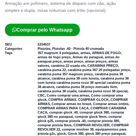
Armação em polímero, sistema de disparo com cão, ação
simples e dupla, miras noturnas com trítio (opcional).
Comprar pelo Whatsapp
SKU
5334537
Categories
Pistolas
,
Pistolas .40 - Pistola 40 cromada
Tags
357 magnum 4 polegadas
,
armas
,
ARMAS DE FOGO
,
armas de fogo preço
,
Armas do paraguai
,
armas do
paraguai preço
,
armas preço
,
armas preços
,
armas
valores
,
carabina 22 usada olx
,
CARABINA PREÇO
,
carabina puma 22
,
carabina puma 357 20 polegadas preço
,
carabina puma 357 magnum preço
,
carabina puma 38
alcance
,
carabina puma 38 com luneta
,
carabina puma 38
com luneta carabina puma rossi 38 special carabina puma
38 alcance
,
carabina puma 38 preço mercado livre
,
carabina puma 38 usada
,
carabina puma rossi 38 special
,
CBC
,
Como comprar uma armas
,
Como comprar uma
glock
,
COMPRA ARMAS. COMPRAR GLOCK
,
COMPRAR
ARMAS
,
Comprar armas no brasil
,
Comprar armas online
,
COMPRAR ARMAS PARA CAÇA
,
COMPRAR CARABINA
CAÇA
,
comprar glock .40
,
comprar glock 380
,
comprar
glock 380 no paraguai
,
comprar glock 9mm
,
comprar
glock g25
,
comprar pistola .40
,
comprar pistola 380
,
comprar pistola 9mm
,
COMPRAR REVOLVER
,
COMPRAR
REVOLVER 22
,
comprar revolver 38
,
equipamentos para
pistola g2c
,
glock
,
Glock 380
,
glock 380 preço paraguai
,