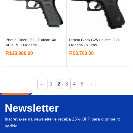
Pistola Glock G22 – Calibre .40
Pistola Glock G25 Calibre .380
ACP 15+1 Oxidada
Oxidada 16 Tiros
R$
10,980.00
R$
8,700.00
←
1
2
3
4
5
→
Newsletter
Inscreva-se na newsletter e receba 25% OFF para o primeiro
pedido