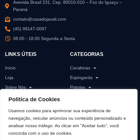
Avenida Brasil 231, Cep: 80010-010 – Foz do Iguaçu –
Paraná
contato@casadojavali.com
(45) 99147-0097
08:00 - 18:00 Segunda a Sexta
LINKS ÚTEIS
CATEGORIAS
Início
Carabinas
Loja
Espingarda
Sobre Nós
Pistolas
Blog
Revólver
Politica de Cookies
Contato
Rifles
Usamos cookies para aprimorar sua experiência de
Munições
navegação, veicular anúncios ou conteúdo personalizado e
analisar nosso tráfego. Ao clicar em "Aceitar tudo", você
Pólvoras
concorda com o uso de cookies.