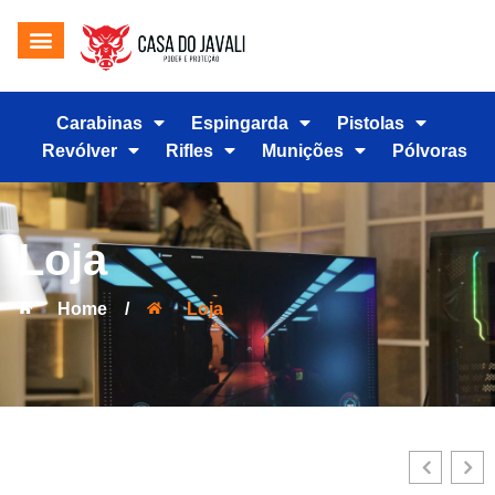
Carabinas
Espingarda
Pistolas
Revólver
Rifles
Munições
Pólvoras
Loja
Home
/
Loja