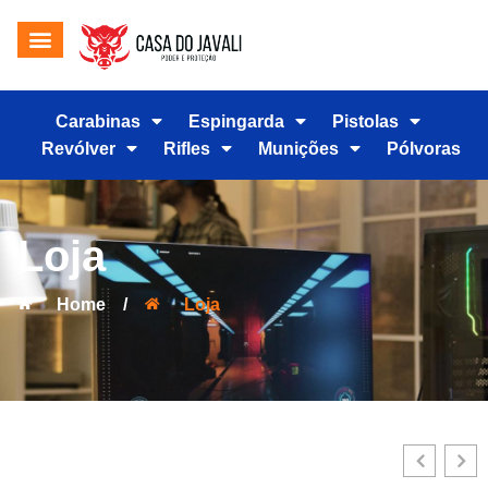
Carabinas
Espingarda
Pistolas
Revólver
Rifles
Munições
Pólvoras
Loja
Home
/
Loja