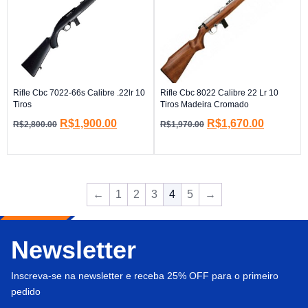
Rifle Cbc 7022-66s Calibre .22lr 10
Rifle Cbc 8022 Calibre 22 Lr 10
Tiros
Tiros Madeira Cromado
R$
1,900.00
R$
1,670.00
R$
2,800.00
R$
1,970.00
←
1
2
3
4
5
→
Newsletter
Inscreva-se na newsletter e receba 25% OFF para o primeiro
pedido