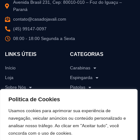
Avenida Brasil 231, Cep: 80010-010 – Foz do Iguaçu –
Paraná
contato@casadojavali.com
(45) 99147-0097
08:00 - 18:00 Segunda a Sexta
LINKS ÚTEIS
CATEGORIAS
Início
Carabinas
Loja
Espingarda
Sobre Nós
Pistolas
Blog
Revólver
Politica de Cookies
Contato
Rifles
Usamos cookies para aprimorar sua experiência de
Munições
navegação, veicular anúncios ou conteúdo personalizado e
analisar nosso tráfego. Ao clicar em "Aceitar tudo", você
Pólvoras
concorda com o uso de cookies.