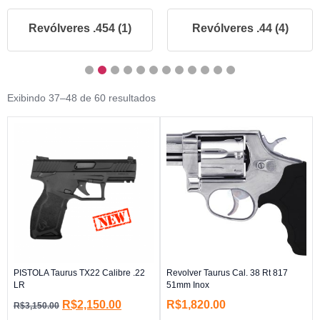
Revólveres .454 (1)
Revólveres .44 (4)
Exibindo 37–48 de 60 resultados
PISTOLA Taurus TX22 Calibre .22
Revolver Taurus Cal. 38 Rt 817
LR
51mm Inox
R$
2,150.00
R$
1,820.00
R$
3,150.00