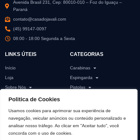
Avenida Brasil 231, Cep: 80010-010 – Foz do Iguaçu –
Paraná
contato@casadojavali.com
(45) 99147-0097
08:00 - 18:00 Segunda a Sexta
LINKS ÚTEIS
CATEGORIAS
Início
Carabinas
Loja
Espingarda
Sobre Nós
Pistolas
Blog
Revólver
Politica de Cookies
Contato
Rifles
Usamos cookies para aprimorar sua experiência de
Munições
navegação, veicular anúncios ou conteúdo personalizado e
analisar nosso tráfego. Ao clicar em "Aceitar tudo", você
Pólvoras
concorda com o uso de cookies.