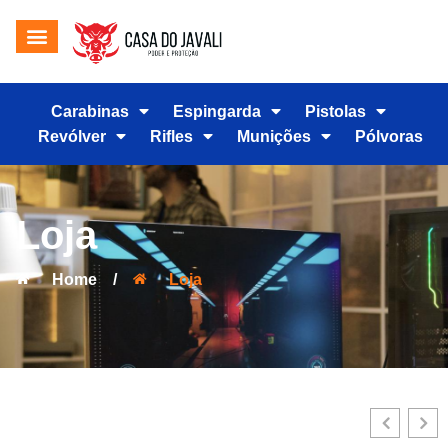
Carabinas
Espingarda
Pistolas
Revólver
Rifles
Munições
Pólvoras
Loja
Home
/
Loja