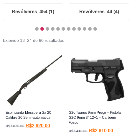
ólveres .454 (1)
Revólveres .44 (4)
Re
Exibindo 13–24 de 60 resultados
Espingarda Mossberg Sa 20
G2c Taurus 9mm Preço – Pistola
Calibre 20 Semi-automática
G2C 9mm 3″ 12+1 – Carbono
Fosco
R$
2,620.00
R$
3,620.00
R$
2,610.00
R$
3,410.00