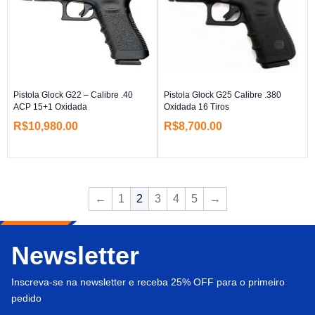
Pistola Glock G22 – Calibre .40
Pistola Glock G25 Calibre .380
ACP 15+1 Oxidada
Oxidada 16 Tiros
R$
10,980.00
R$
8,700.00
←
1
2
3
4
5
→
Newsletter
Inscreva-se na newsletter e receba 25% OFF para o primeiro
pedido