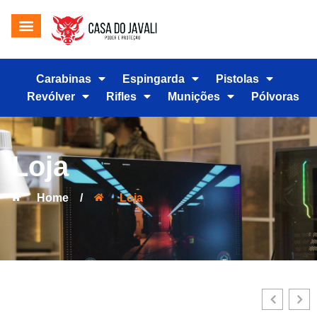
Carabinas
Espingarda
Pistolas
Revólver
Rifles
Munições
Pólvoras
Loja
Home
/
Loja