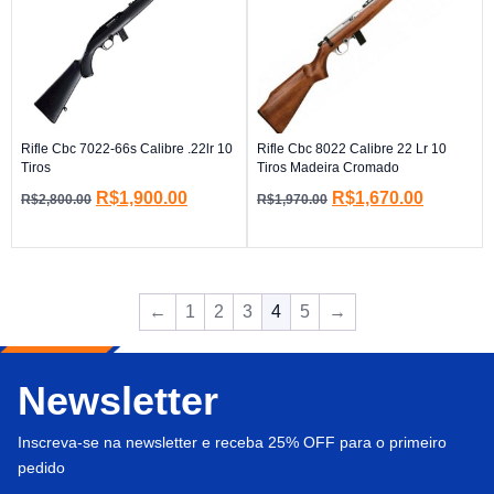
Rifle Cbc 7022-66s Calibre .22lr 10
Rifle Cbc 8022 Calibre 22 Lr 10
Tiros
Tiros Madeira Cromado
R$
1,900.00
R$
1,670.00
R$
2,800.00
R$
1,970.00
←
1
2
3
4
5
→
Newsletter
Inscreva-se na newsletter e receba 25% OFF para o primeiro
pedido