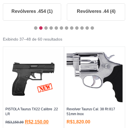
Revólveres .454 (1)
Revólveres .44 (4)
Exibindo 37–48 de 60 resultados
PISTOLA Taurus TX22 Calibre .22
Revolver Taurus Cal. 38 Rt 817
LR
51mm Inox
R$
2,150.00
R$
1,820.00
R$
3,150.00