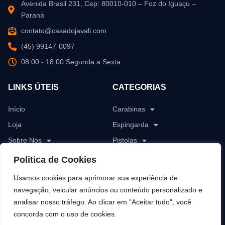
Avenida Brasil 231, Cep: 80010-010 – Foz do Iguaçu –
Paraná
contato@casadojavali.com
(45) 99147-0097
08:00 - 18:00 Segunda a Sexta
LINKS ÚTEIS
CATEGORIAS
Início
Carabinas
Loja
Espingarda
Sobre Nós
Pistolas
Blog
Revólver
Politica de Cookies
Contato
Rifles
Usamos cookies para aprimorar sua experiência de
Munições
navegação, veicular anúncios ou conteúdo personalizado e
analisar nosso tráfego. Ao clicar em "Aceitar tudo", você
Pólvoras
concorda com o uso de cookies.