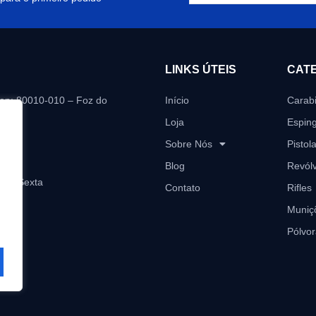
LINKS ÚTEIS
CAT
Cep: 80010-010 – Foz do
Início
Carab
Loja
Espin
i.com
Sobre Nós
Pistol
Blog
Revól
a a Sexta
Contato
Rifles
Muniç
Pólvor