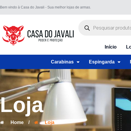
Bem vindo à Casa do Javali - Sua melhor lojas de armas.
Início
Lo
Carabinas
Espingarda
Loja
Home
/
Loja