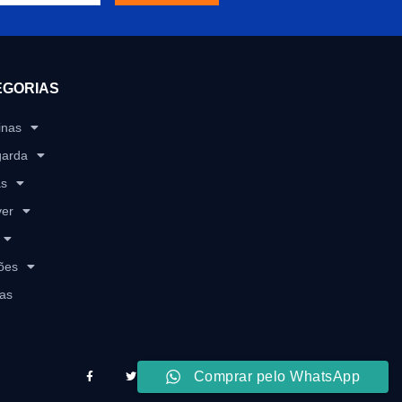
EGORIAS
inas
garda
as
ver
ões
as
Comprar pelo WhatsApp