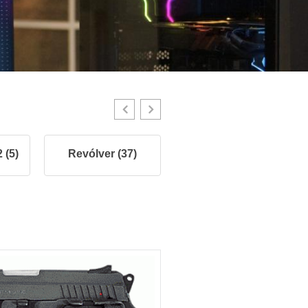
 (5)
Revólver (37)
Pistolas .45 (9)