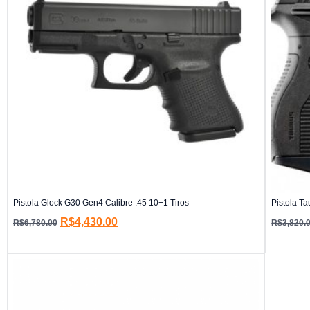
Pistola Glock G30 Gen4 Calibre .45 10+1 Tiros
Pistola T
R$
4,430.00
R$
6,780.00
R$
3,820.