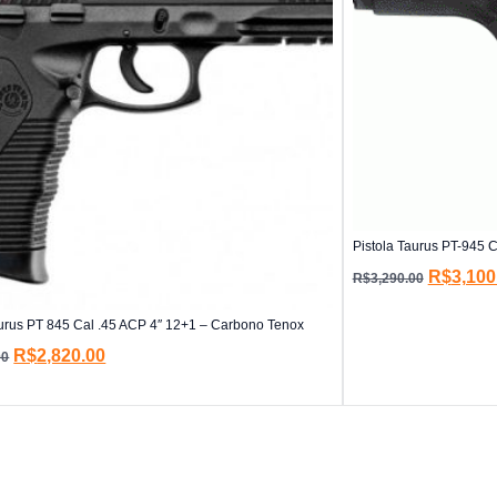
Pistola Taurus PT-945 C
R$
3,100
R$
3,290.00
aurus PT 845 Cal .45 ACP 4″ 12+1 – Carbono Tenox
R$
2,820.00
00