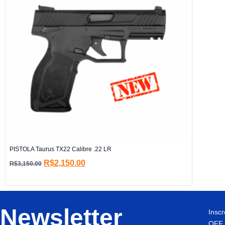
PISTOLA Taurus TX22 Calibre .22 LR
R$
2,150.00
R$
3,150.00
Newsletter
Insc
OFF 