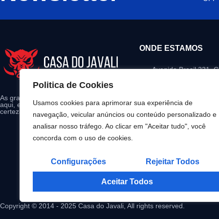
ONDE ESTAMOS
Avenida Brasil 231, 
Iguaçu – Paraná
Politica de Cookies
contato@casadojaval
As grandes marcas do mercado estão
Usamos cookies para aprimorar sua experiência de
aqui, escolha seu produto e tenha
(45) 99147-0097
certeza da qualidade garantida.
navegação, veicular anúncios ou conteúdo personalizado e
08:00 - 18:00 Segund
analisar nosso tráfego. Ao clicar em "Aceitar tudo", você
concorda com o uso de cookies.
Configurações
Rejeitar Todos
Aceitar Todos
Copyright © 2014 - 2025 Casa do Javali, All rights reserved.