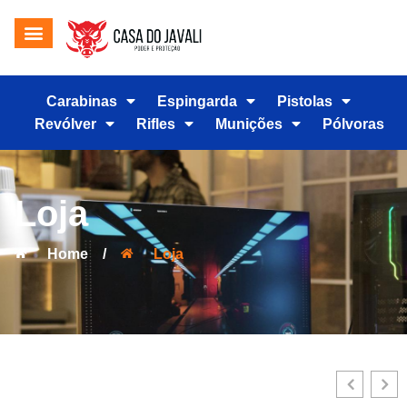
Carabinas
Espingarda
Pistolas
Revólver
Rifles
Munições
Pólvoras
Loja
Home
/
Loja