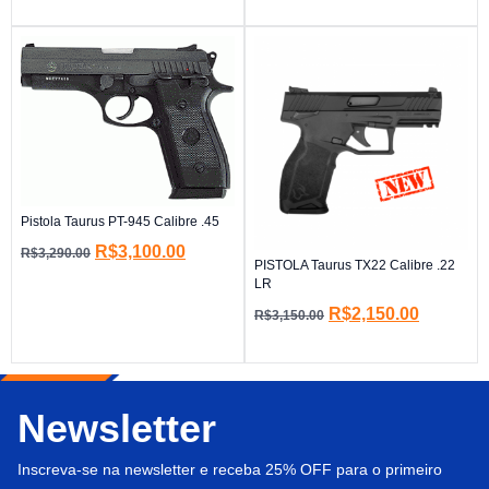
Pistola Taurus PT-945 Calibre .45
R$
3,100.00
R$
3,290.00
PISTOLA Taurus TX22 Calibre .22
LR
R$
2,150.00
R$
3,150.00
Newsletter
Inscreva-se na newsletter e receba 25% OFF para o primeiro