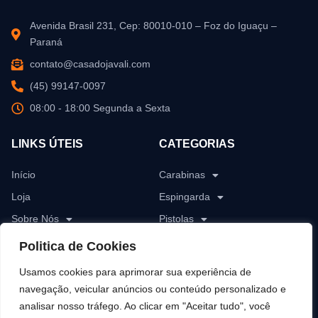
Avenida Brasil 231, Cep: 80010-010 – Foz do Iguaçu –
Paraná
contato@casadojavali.com
(45) 99147-0097
08:00 - 18:00 Segunda a Sexta
LINKS ÚTEIS
CATEGORIAS
Início
Carabinas
Loja
Espingarda
Sobre Nós
Pistolas
Blog
Revólver
Politica de Cookies
Contato
Rifles
Usamos cookies para aprimorar sua experiência de
Munições
navegação, veicular anúncios ou conteúdo personalizado e
analisar nosso tráfego. Ao clicar em "Aceitar tudo", você
Pólvoras