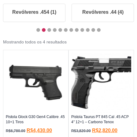
Revólveres .454 (1)
Revólveres .44 (4)
Mostrando todos os 4 resultados
Pistola Glock G30 Gen4 Calibre .45
Pistola Taurus PT 845 Cal .45 ACP
10+1 Tiros
4″ 12+1 – Carbono Tenox
R$
4,430.00
R$
2,820.00
R$
6,780.00
R$
3,820.00