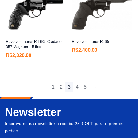
Revólver Taurus RT 605 Oxidado-
Revólver Taurus Rt 65
357 Magnum – 5 tiros
R$
2,400.00
R$
2,320.00
←
1
2
3
4
5
→
Newsletter
Inscreva-se na newsletter e receba 25% OFF para o primeiro
pedido