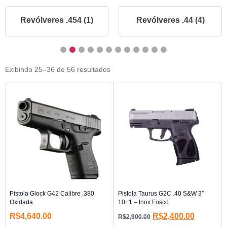
Revólveres .454 (1)
Revólveres .44 (4)
Exibindo 25–36 de 56 resultados
Pistola Glock G42 Calibre .380
Pistola Taurus G2C .40 S&W 3″
Oxidada
10+1 – Inox Fosco
R$
4,640.00
R$
2,400.00
R$
2,900.00