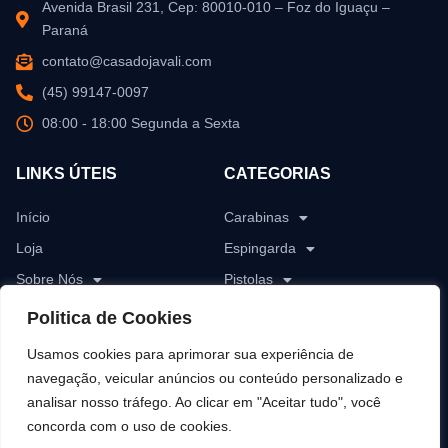
Avenida Brasil 231, Cep: 80010-010 – Foz do Iguaçu –
Paraná
contato@casadojavali.com
(45) 99147-0097
08:00 - 18:00 Segunda a Sexta
LINKS ÚTEIS
CATEGORIAS
Início
Carabinas
Loja
Espingarda
Sobre Nós
Pistolas
Blog
Revólver
Politica de Cookies
Contato
Rifles
Usamos cookies para aprimorar sua experiência de
Munições
navegação, veicular anúncios ou conteúdo personalizado e
analisar nosso tráfego. Ao clicar em "Aceitar tudo", você
Pólvoras
concorda com o uso de cookies.