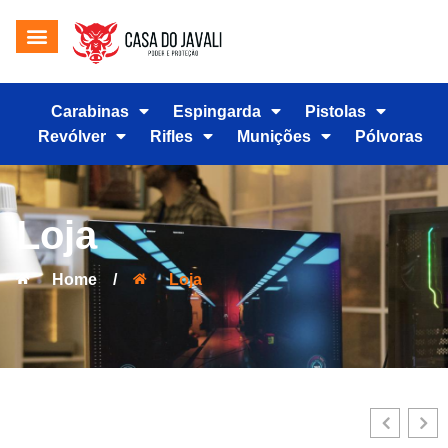
Carabinas
Espingarda
Pistolas
Revólver
Rifles
Munições
Pólvoras
Loja
Home
/
Loja