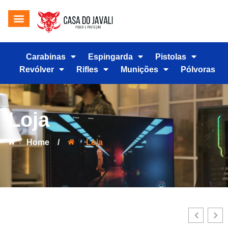
Carabinas
Espingarda
Pistolas
Revólver
Rifles
Munições
Pólvoras
Loja
Home
/
Loja