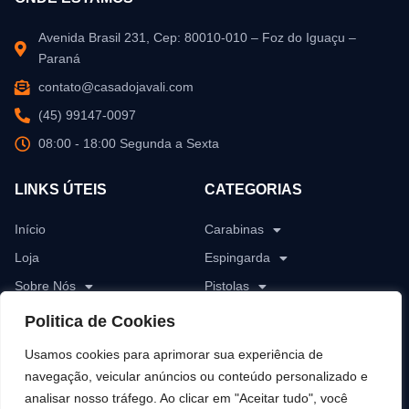
Avenida Brasil 231, Cep: 80010-010 – Foz do Iguaçu –
Paraná
contato@casadojavali.com
(45) 99147-0097
08:00 - 18:00 Segunda a Sexta
LINKS ÚTEIS
CATEGORIAS
Início
Carabinas
Loja
Espingarda
Sobre Nós
Pistolas
Blog
Revólver
Politica de Cookies
Contato
Rifles
Usamos cookies para aprimorar sua experiência de
Munições
navegação, veicular anúncios ou conteúdo personalizado e
analisar nosso tráfego. Ao clicar em "Aceitar tudo", você
Pólvoras