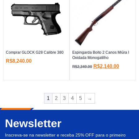
Comprar GLOCK G28 Calibre 380
Espingarda Boito 2 Canos Miúra I
Oxidada Monogatilho
R$
8,240.00
R$
2,140.00
R$
2,340.00
1
2
3
4
5
→
Newsletter
Inscreva-se na newsletter e receba 25% OFF para o primeiro