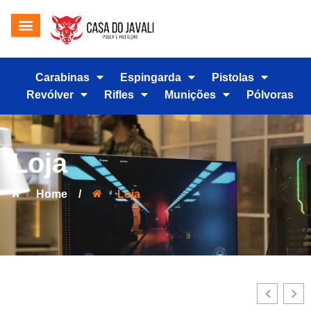
Carabinas
Espingarda
Pistolas
Revólver
Rifles
Munições
Pólvoras
Loja
Home
/
Loja