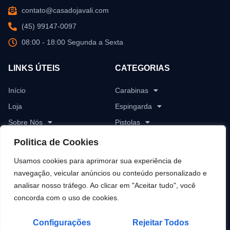
contato@casadojavali.com
(45) 99147-0097
08:00 - 18:00 Segunda a Sexta
LINKS ÚTEIS
CATEGORIAS
Início
Carabinas
Loja
Espingarda
Sobre Nós
Pistolas
Blog
Revólver
Politica de Cookies
Contato
Rifles
Usamos cookies para aprimorar sua experiência de
Munições
navegação, veicular anúncios ou conteúdo personalizado e
analisar nosso tráfego. Ao clicar em "Aceitar tudo", você
Pólvoras
concorda com o uso de cookies.
Configurações
Rejeitar Todos
Copyright © 2014 - 2025 Casa do Javali, All rights reserved.