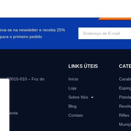
reva-se na newsletter e receba 25%
para o primeiro pedido
LINKS ÚTEIS
CAT
Cep: 80010-010 – Foz do
Início
Carab
Loja
Espin
i.com
Sobre Nós
Pistol
Blog
Revól
a a Sexta
Contato
Rifles
Muniç