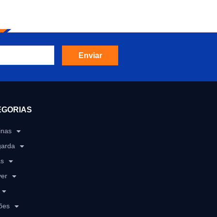
Enviar
EGORIAS
inas
garda
as
ver
ões