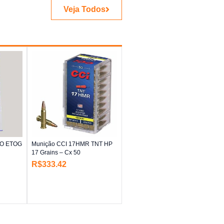
Veja Todos
TO ETOG
Munição CCI 17HMR TNT HP
17 Grains – Cx 50
R$
333.42