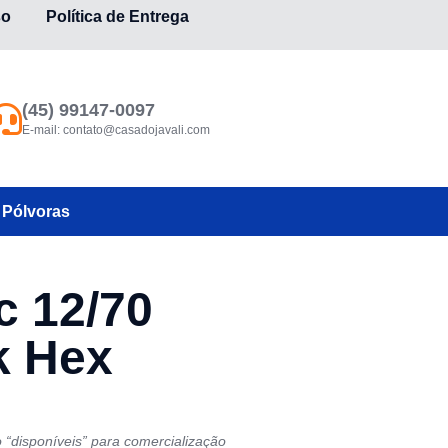
so
Política de Entrega
(45) 99147-0097
E-mail:
contato@casadojavali.com
Pólvoras
c 12/70
k Hex
“disponíveis” para comercialização