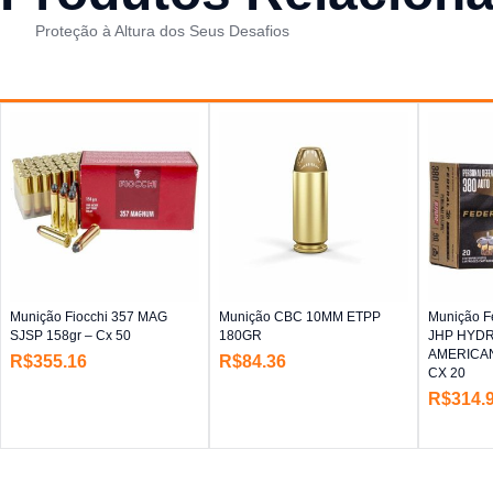
Proteção à Altura dos Seus Desafios
Munição Fiocchi 357 MAG
Munição CBC 10MM ETPP
Munição F
SJSP 158gr – Cx 50
180GR
JHP HYD
AMERICAN
R$
355.16
R$
84.36
CX 20
R$
314.