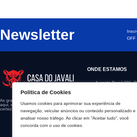
Newsletter
Insc
OFF 
ONDE ESTAMOS
Avenida Brasil 231, 
Iguaçu – Paraná
Politica de Cookies
contato@casadojaval
As grandes marcas do mercado estão
Usamos cookies para aprimorar sua experiência de
aqui, escolha seu produto e tenha
(45) 99147-0097
certeza da qualidade garantida.
navegação, veicular anúncios ou conteúdo personalizado e
analisar nosso tráfego. Ao clicar em "Aceitar tudo", você
08:00 - 18:00 Segund
concorda com o uso de cookies.