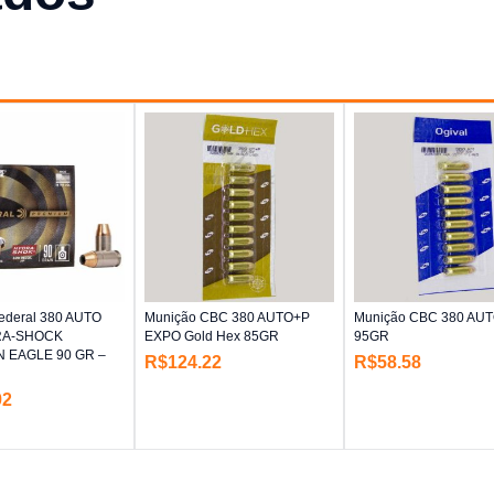
ederal 380 AUTO
Munição CBC 380 AUTO+P
Munição CBC 380 AU
RA-SHOCK
EXPO Gold Hex 85GR
95GR
 EAGLE 90 GR –
R$
124.22
R$
58.58
92