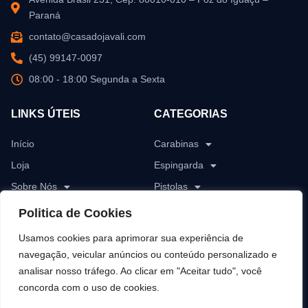
Paraná
contato@casadojavali.com
(45) 99147-0097
08:00 - 18:00 Segunda a Sexta
LINKS ÚTEIS
CATEGORIAS
Início
Carabinas
Loja
Espingarda
Sobre Nós
Pistolas
Blog
Revólver
Politica de Cookies
Contato
Rifles
Usamos cookies para aprimorar sua experiência de
Munições
navegação, veicular anúncios ou conteúdo personalizado e
analisar nosso tráfego. Ao clicar em "Aceitar tudo", você
Pólvoras
concorda com o uso de cookies.