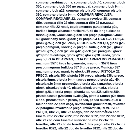
comprar carabina puma
,
comprar glock .40
,
comprar glock
380
,
comprar glock 380 no paraguai
,
comprar glock 9mm
,
comprar glock g25
,
comprar pistola .40
,
comprar pistola
380
,
comprar pistola 9mm
,
COMPRAR REVOLVER
,
COMPRAR REVOLVER 22
,
comprar revolver 38
,
comprar
rifle
,
comprar rifle 22 cbc
,
comprar rifle 22 paraguai
,
comprar rifle 22 rossi
,
equipamentos para pistola g2c
,
fuzil de longo alcance brasileiro
,
fuzil de longo alcance
russo
,
glock
,
Glock 380
,
glock 380 preço paraguai
,
Glock
40
,
glock baby rosa
,
glock g19 preço
,
GLOCK G22 PREÇO
,
glock g25
,
glock g25 2020
,
GLOCK G25 PREÇO
,
glock g25
preço paraguai
,
Glock g25 preço usada
,
glock g28
,
glock
g28 ou g25
,
glock g28 ou g42
,
glock g28 paraguai
,
glock
g28 pronta entrega
,
glock g28 r
,
glock g28 usada
,
glock
preço
,
LOJA DE ARMAS
,
LOJA DE ARMAS DO PARAGUAI
,
magnum 357 8 tiros lançamento
,
magnum 357 8 tiros
preço
,
magnum bulldog 357 8 tiros preço
,
Munição 357
magnum preço
,
munição glock g25 preço
,
PISTOLA 22
PREÇO
,
pistola 380
,
pistola 380 preço
,
pistola 838c preço
,
pistola 9mm
,
pistola 9mm taurus preço
,
pistola g2c 40
,
pistola g2c 9mm promoção
,
pistola g2c tamanho
,
pistola
glock
,
pistola glock 40
,
pistola glock cromada
,
pistola
glock g28
,
pistola preço
,
pistola taurus 838 calibre 380
,
pistola taurus g2c 9mm avaliação
,
pistola taurus g2c 9mm
é boa
,
pistola taurus preço
,
pt 838
,
pt 838 taurus
,
qual o
melhor rifle 22 para caça
,
revendedor glock brasil
,
revolver
22 paraguai
,
revolver 32 preço
,
revólver 38
,
REVOLVER
PREÇO
,
rifle 22
,
rifle 22 antigo
,
rifle 22 automático com
luneta
,
rifle 22 cbc 7022
,
rifle 22 cbc 8022
,
rifle 22 cbc 8122
,
rifle 22 cbc com luneta e silenciador
,
rifle 22 cbc de
ferrolho
,
rifle 22 cbc de ferrolho 1 tiro preço
,
rifle 22 cbc de
ferrolho 8022
,
rifle 22 cbc de ferrolho 8122
,
rifle 22 cbc de