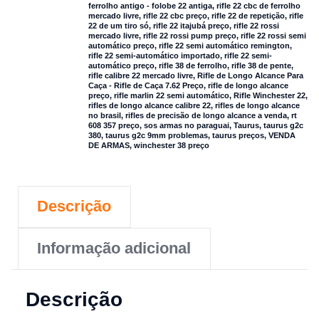
ferrolho antigo - folobe 22 antiga
,
rifle 22 cbc de ferrolho
mercado livre
,
rifle 22 cbc preço
,
rifle 22 de repetição
,
rifle
22 de um tiro só
,
rifle 22 itajubá preço
,
rifle 22 rossi
mercado livre
,
rifle 22 rossi pump preço
,
rifle 22 rossi semi
automático preço
,
rifle 22 semi automático remington
,
rifle 22 semi-automático importado
,
rifle 22 semi-
automático preço
,
rifle 38 de ferrolho
,
rifle 38 de pente
,
rifle calibre 22 mercado livre
,
Rifle de Longo Alcance Para
Caça - Rifle de Caça 7.62 Preço
,
rifle de longo alcance
preço
,
rifle marlin 22 semi automático
,
Rifle Winchester 22
,
rifles de longo alcance calibre 22
,
rifles de longo alcance
no brasil
,
rifles de precisão de longo alcance a venda
,
rt
608 357 preço
,
sos armas no paraguai
,
Taurus
,
taurus g2c
380
,
taurus g2c 9mm problemas
,
taurus preços
,
VENDA
DE ARMAS
,
winchester 38 preço
Descrição
Informação adicional
Descrição