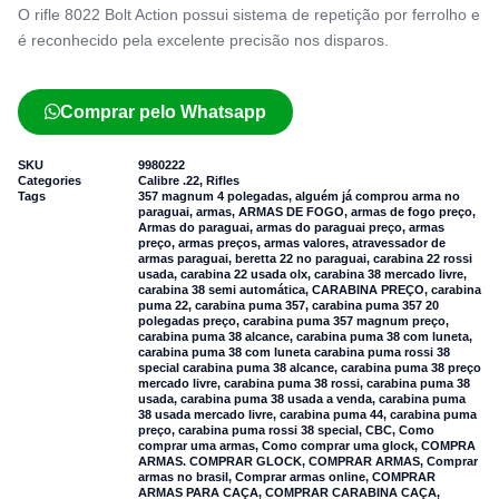
O rifle 8022 Bolt Action possui sistema de repetição por ferrolho e
é reconhecido pela excelente precisão nos disparos.
Comprar pelo Whatsapp
SKU
9980222
Categories
Calibre .22
,
Rifles
Tags
357 magnum 4 polegadas
,
alguém já comprou arma no
paraguai
,
armas
,
ARMAS DE FOGO
,
armas de fogo preço
,
Armas do paraguai
,
armas do paraguai preço
,
armas
preço
,
armas preços
,
armas valores
,
atravessador de
armas paraguai
,
beretta 22 no paraguai
,
carabina 22 rossi
usada
,
carabina 22 usada olx
,
carabina 38 mercado livre
,
carabina 38 semi automática
,
CARABINA PREÇO
,
carabina
puma 22
,
carabina puma 357
,
carabina puma 357 20
polegadas preço
,
carabina puma 357 magnum preço
,
carabina puma 38 alcance
,
carabina puma 38 com luneta
,
carabina puma 38 com luneta carabina puma rossi 38
special carabina puma 38 alcance
,
carabina puma 38 preço
mercado livre
,
carabina puma 38 rossi
,
carabina puma 38
usada
,
carabina puma 38 usada a venda
,
carabina puma
38 usada mercado livre
,
carabina puma 44
,
carabina puma
preço
,
carabina puma rossi 38 special
,
CBC
,
Como
comprar uma armas
,
Como comprar uma glock
,
COMPRA
ARMAS. COMPRAR GLOCK
,
COMPRAR ARMAS
,
Comprar
armas no brasil
,
Comprar armas online
,
COMPRAR
ARMAS PARA CAÇA
,
COMPRAR CARABINA CAÇA
,