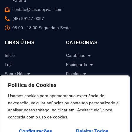
Paraná
contato@casadojavali.com
(45) 99147-0097
08:00 - 18:00 Segunda a Sexta
LINKS ÚTEIS
CATEGORIAS
Início
Carabinas
Loja
Espingarda
Sobre Nós
Pistolas
Blog
Revólver
Politica de Cookies
Contato
Rifles
Usamos cookies para aprimorar sua experiência de
Munições
navegação, veicular anúncios ou conteúdo personalizado e
analisar nosso tráfego. Ao clicar em "Aceitar tudo", você
Pólvoras
concorda com o uso de cookies.
Configurações
Rejeitar Todos